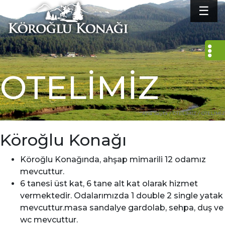
☰
OTELİMİZ
Ana Sayfa
/
OTELİMİZ
/
OTELİMİZ
Köroğlu Konağı
Köroğlu Konağında, ahşap mimarili 12 odamız
mevcuttur.
6 tanesi üst kat, 6 tane alt kat olarak hizmet
vermektedir. Odalarımızda 1 double 2 single yatak
mevcuttur.masa sandalye gardolab, sehpa, duş ve
wc mevcuttur.